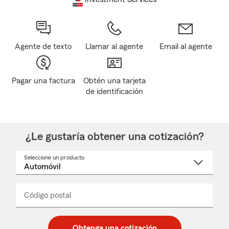
Agente de texto
Llamar al agente
Email al agente
Pagar una factura
Obtén una tarjeta
de identificación
¿Le gustaría obtener una cotización?
Seleccione un producto
Seleccione
un
nombre
de
producto
del
Código postal
Ingresa
Ingresa
_____
menú
un
un
desplegable
código
código
postal
postal
Obtenga una cotización