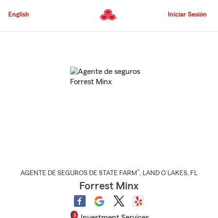
Pasar
al
English
Iniciar Sesión
contenido
principal
Comienzo
del
contenido
principal
®
AGENTE DE SEGUROS DE STATE FARM
,
LAND O LAKES
, FL
Forrest Minx
Investment Services