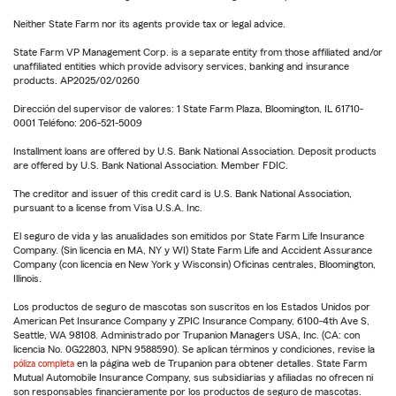
Neither State Farm nor its agents provide tax or legal advice.
State Farm VP Management Corp. is a separate entity from those affiliated and/or
unaffiliated entities which provide advisory services, banking and insurance
products. AP2025/02/0260
Dirección del supervisor de valores: 1 State Farm Plaza, Bloomington, IL 61710-
0001 Teléfono: 206-521-5009
Installment loans are offered by U.S. Bank National Association. Deposit products
are offered by U.S. Bank National Association. Member FDIC.
The creditor and issuer of this credit card is U.S. Bank National Association,
pursuant to a license from Visa U.S.A. Inc.
El seguro de vida y las anualidades son emitidos por State Farm Life Insurance
Company. (Sin licencia en MA, NY y WI) State Farm Life and Accident Assurance
Company (con licencia en New York y Wisconsin) Oficinas centrales, Bloomington,
Illinois.
Los productos de seguro de mascotas son suscritos en los Estados Unidos por
American Pet Insurance Company y ZPIC Insurance Company, 6100-4th Ave S,
Seattle, WA 98108. Administrado por Trupanion Managers USA, Inc. (CA: con
licencia No. 0G22803, NPN 9588590). Se aplican términos y condiciones, revise la
póliza completa
en la página web de Trupanion para obtener detalles. State Farm
Mutual Automobile Insurance Company, sus subsidiarias y afiliadas no ofrecen ni
son responsables financieramente por los productos de seguro de mascotas.