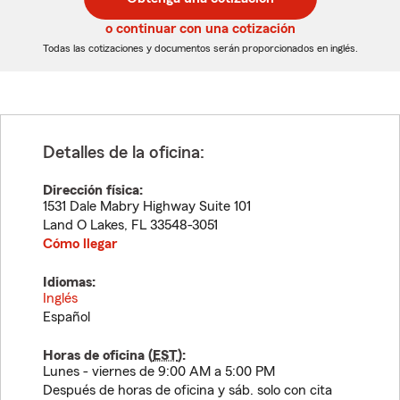
de
de
5
5
o continuar con una cotización
dígitos
dígitos
Todas las cotizaciones y documentos serán proporcionados en inglés.
Detalles de la oficina:
Dirección física:
1531 Dale Mabry Highway Suite 101
Land O Lakes
,
FL
33548-3051
Cómo llegar
Idiomas:
Inglés
Español
Horas de oficina (
EST
):
Lunes - viernes de 9:00 AM a 5:00 PM
Después de horas de oficina y sáb. solo con cita